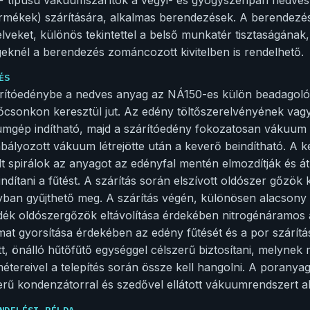
rmékek) szárítására, alkalmas berendezések. A berendezés
elveket, különös tekintettel a belső munkatér tisztaságának,
eknél a berendezés zománcozott kivitelben is rendelhető.
ÉS
rítóedénybe a nedves anyag az NÁ150-es külön beadagoló
őcsonkon keresztül jut. Az edény töltőszerelvényének vag
mgép indítható, majd a szárítóedény fokozatosan vákuum a
bályozott vákuum létrejötte után a keverő beindítható. A k
lt spirálok az anyagot az edényfal mentén elmozdítják és át
 indítani a fűtést. A szárítás során elszívott oldószer gőz
lyban gyűjthető meg. A szárítás végén, különösen alacsony
ék oldószergőzök eltávolítása érdekében nitrogénáramos át
mat gyorsítása érdekében az edény fűtését és a por szárítá
ott, önálló hűtőfűtő egységgel célszerű biztosítani, melyne
étereivel a telepítés során össze kell hangolni. A porany
erű kondenzátorral és szedővel ellátott vákuumrendszert a
NDELÉSI PÉLDA