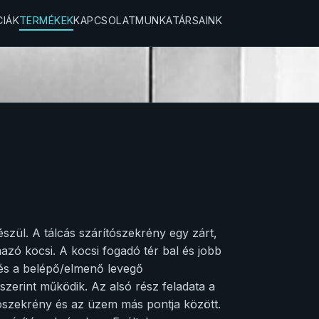
CIÁK
TERMÉKEK
KAPCSOLAT
MUNKATÁRSAINK
zül. A tálcás szárítószekrény egy zárt,
mazó kocsi. A kocsi fogadó tér bal és jobb
t és a belépő/elmenő levegő
szerint működik. Az alsó rész feladata a
tószekrény és az üzem más pontja között.