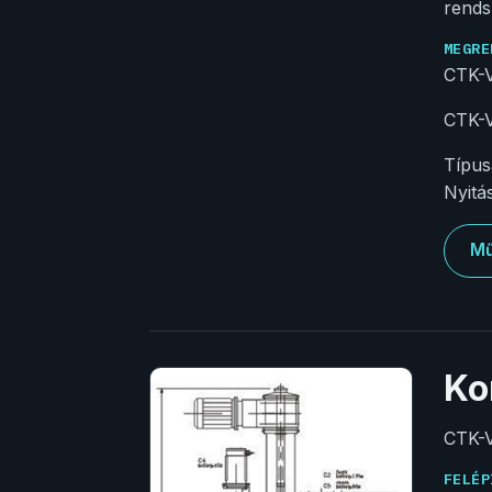
rends
MEGRE
CTK-V
CTK-
Típus
Nyitás
Mű
Ko
CTK-V
FELÉP