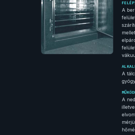
FELÉP
A ber
felül
szárí
melle
elpár
felül
vákuu
ALKAL
A tál
gyógy
MŰKÖD
A ned
illet
elvon
mérjü
hőmér