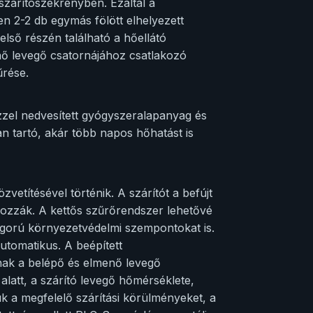
 szárítószekrényben. Ezáltal a
n 2-2 db egymás fölött elhelyezett
első részén található a hőellátó
nő levegő csatornájához csatlakozó
űrése.
zzel nedvesített gyógyszeralapanyag és
an tartó, akár több napos hőhatást is
etítésével történik. A szárítót a befújt
ozzák. A kettős szűrőrendszer lehetővé
 szigorú környezetvédelmi szempontokat is.
utomatikus. A beépített
nak a belépő és elmenő levegő
 alatt, a szárító levegő hőmérséklete,
uk a megfelelő szárítási körülményeket, a