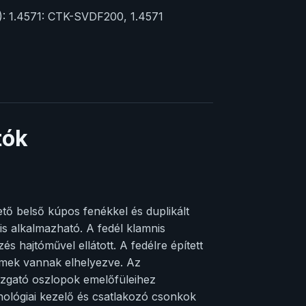
S): 1.4571: CTK-SVDF200, 1.4571
tók
tő belső kúpos fenékkel és duplikált
is alkalmazható. A fedél klamnis
s hajtóművel ellátott. A fedélre épített
lemek vannak elhelyezve. Az
ozgató oszlopok emelőfüleihez
nológiai kezelő és csatlakozó csonkok