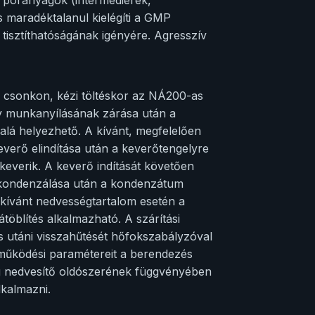
 maradéktalanul kielégíti a GMP
 tisztíthatóságának igényére. Agresszív
 csonkon, kézi töltéskor az NÁ200-as
y munkanyílásának zárása után a
lá helyezhető. A kívánt, megfelelően
everő elindítása után a keverőtengelyre
keverik. A keverő indítását követően
ök kondenzálása után a kondenzátum
 kívánt nedvességtartalom esetén a
öblítés alkalmazható. A szárítási
s utáni visszahűtését hőfokszabályzóval
k működési paramétereit a berendezés
ag nedvesítő oldószerének függvényében
lkalmazni.