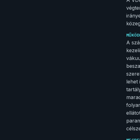
végte
irány
közeg
MŰKÖD
A szá
kezel
vákuu
besza
szere
lehet
tartá
marad
folya
ellát
param
célsz
MEGRE