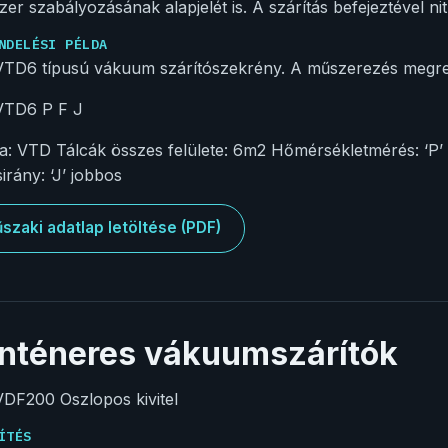
zer szabályozásának alapjelét is. A szárítás befejeztével ni
NDELÉSI PÉLDA
TD6 típusú vákuum szárítószekrény. A műszerezés megren
VTD6 P F J
a: VTD Tálcák összes felülete: 6m2 Hőmérsékletmérés: ‘P’ pol
irány: ‘J’ jobbos
szaki adatlap letöltése (PDF)
nténeres vákuumszárítók
DF200 Oszlopos kivitel
ÍTÉS