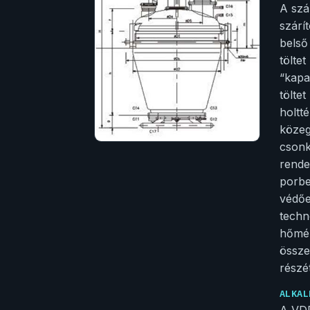
A szá
szárí
belső
tölte
“kapa
töltet
holtt
közeg
csonk
rende
porbe
védőe
techn
hőmér
össze
részé
ALKAL
A VDF