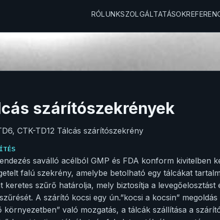
RÓLUNK
SZOLGÁLTATÁSOK
REFEREN
lcás szárítószekrények
D6, CTK-TD12 Tálcás szárítószekrény
ÍTÉS
endezés saválló acélból GMP és FDA konform kivitelben kés
getelt falú szekrény, amelybe betolható egy tálcákat tartal
át keretes szűrő határolja, mely biztosítja a levegőelosztás
szűrését. A szárító kocsi egy ún.”kocsi a kocsin” megoldás 
ő környezetben” való mozgatás, a tálcák szállítása a szárí