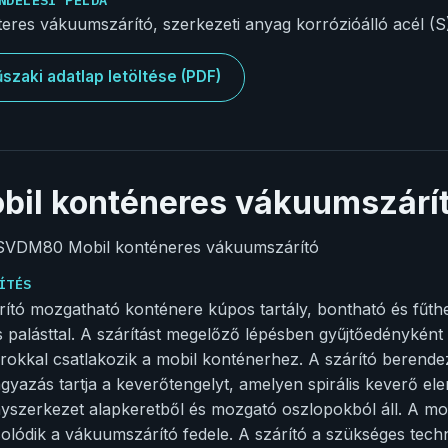
iteres vákuumszárító, szerkezeti anyag korrózióálló acél (
szaki adatlap letöltése (PDF)
bil konténeres vákuumszárí
SVDM80 Mobil konténeres vákuumszárító
ÍTÉS
rító mozgatható konténere kúpos tartály, bontható és fűthe
 palásttal. A szárítást megelőző lépésben gyűjtőedényként 
rokkal csatlakozik a mobil konténerhez. A szárító berendezé
gyazás tartja a keverőtengelyt, amelyen spirális keverő e
nyszerkezet alapkeretből és mozgató oszlopokból áll. A m
olódik a vákuumszárító fedele. A szárító a szükséges tech