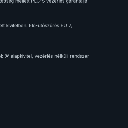
tettség mellett PLC-S vezérlés garantálja
lt kivitelben. Elő-utószűrés EU 7,
 ‘A’ alapkivitel, vezérlés nélküli rendszer