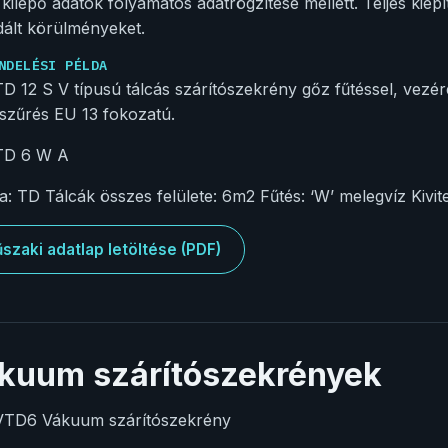
 kilépő adatok folyamatos adatrögzítése mellett. Teljes kiépí
idált körülményeket.
NDELÉSI PÉLDA
D 12 S V típusú tálcás szárítószekrény gőz fűtéssel, vezére
szűrés EU 13 fokozatú.
TD 6 W A
: TD Tálcák összes felülete: 6m2 Fűtés: ‘W’ melegvíz Kivitel:
szaki adatlap letöltése (PDF)
kuum szárítószekrények
VTD6 Vákuum szárítószekrény