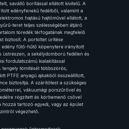
 saválló borítással ellátott kivitelű. A
ított edényfenekű fedélből, valamint a
lektromos hajtású hajtóművel ellátott, a
gyűrű-teret teljes szélességében átjáró
tartalom töredék térfogatának megfelelő
st biztosít. A portöltet ürítése
z edény fűtő-hűtő köpenytere irányított
os üstrészen, a sekélydomború fedélen és
si fordulatszámú kialakítással
 A tengely tömítését többszörös,
tött PTFE anyagú ajkakból összeállított,
e biztosítja. A szárítótest a szükséges
ométerrel, vákuumági porszűrővel és
délre rögzített és körbemenő csővel
a hozzá tartozó egyedi, vagy az épület
zintrõl végezhető.
 poranyagok (intermedierek,