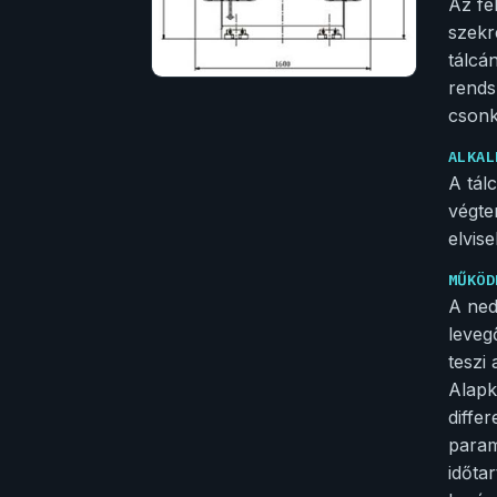
Az fe
szekr
tálcá
rends
csonk.
ALKAL
A tál
végte
elvise
MŰKÖD
A ned
leveg
teszi
Alapk
diffe
param
időta