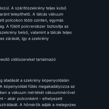
zül. A szárítószekrény teljes külső
gyaránt telepíthető. A tálcás vákuum
ített polcokon több szinten, egymás
ag. A fűtött polcrendszer biztosítja az
zekrény belső, valamint a tálcák teljes
tes zárását, így a szekrény
esítő oldószereket tartalmazó
g átadását a szekrény köpenyoldalán
ja. A köpenyoldali fűtés megakadályozza az
rében a vákuum mértékét vákuummérővel
nt – akár polconként – elhelyezett
gisztrálását. A hőmérők adják a melegvizes