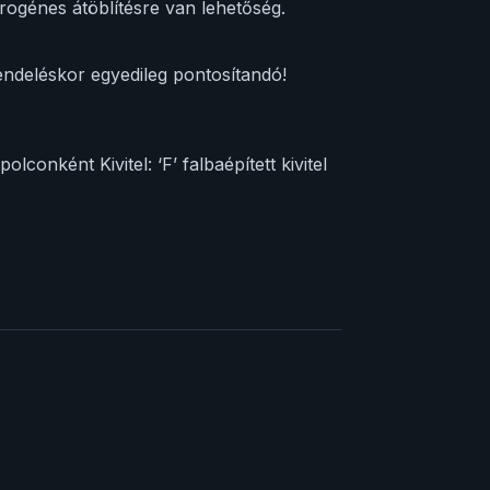
trogénes átöblítésre van lehetőség.
deléskor egyedileg pontosítandó!
conként Kivitel: ‘F’ falbaépített kivitel