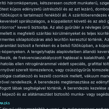
rító háromköpenyes, kétszeresen osztott munkaterű, szigetelt,
tótest kúpos edényzetű üstrészből és az azt lezáró, dombor
 fűtőkúpot is tartalmazó fenékből áll. A szárítóberendezés e
t keverését spirálszalagos, a kúppalástot követő és az alsó 
róorros” keverő biztosítja. Az alsó gyűrűtér a névleges űr
 mellett is megfelelő szárítási körülményeket és teljes kiüríté
érmentes síklaptolózáras alsó leürítőn keresztül történik. A
áramlást biztosít a fenéken és a belső fűtőkúpban, a kúp
-köpenyeken. A tengelyhajtás alapkivitelben állandó keveré
lkezik, de frekvenciaszabályozott hajtással is kialakítható.
hatolás ellen nitrogénárammal védett speciális, grafittal töl
rnyővel szerelt tömszelence, vagy csúszógyűrűs tömszelenc
ológiai csatlakozó és kezelő csonkok mellett, vákuum man
ővel rendelkezik. A berendezés megtámasztása az edényfe
fogott lábak segítségével történik. A berendezés kezelése 
t képező és az alátámasztást biztosító munka- vagy segéds
MAZÁS
 típusú vákuumszárítók a vegyi- és gyógyszeripari nedves