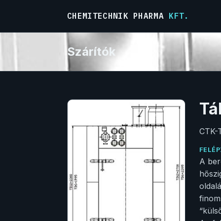
CHEMITECHNIK PHARMA
KFT.
Szárítók
Tá
CTK-T
FELÉP
A ber
hőszi
oldal
finom
“küls