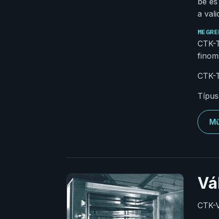
be és
a val
MEGRE
CTK-T
finom
CTK-
Típusa
Mű
Vá
CTK-