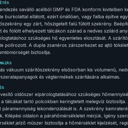
ÍTÉS
endezés saválló acélból GMP és FDA konform kivitelben kés
ete burkolattal ellátott, ezért önállóan, vagy falba építve e
tószekrény egy zárt, hőszigetelt falú fűtött szekrény. Beép
tt és fölött elhelyezett tálcákon szárad a nedves szilárd any
ologtatáshoz szükséges hő egyenletes elosztását. A szárítós
ete polírozott. A dupla zsanéros zárszerkezet az ajtó tökéle
mtömörségét biztosítja.
MAZÁS
cás vákuum szárítószekrény elsősorban kis volumenű, nedv
szeralapanyagok és végtermékek szárítására alkalmas.
ÉS
vesítő oldószer elpárologtatásához szükséges hőmennyisé
ve a tálcákat tartó polcokban keringtetett melegvíz biztosít
t páramennyiség lekondenzálását is. A szekrény kamrate
k. Kilépési oldalon a párahőmérsékletet mérjük. Igény szeri
séklet jelző műszer biztosítja a hőmérséklet kijelzését, re