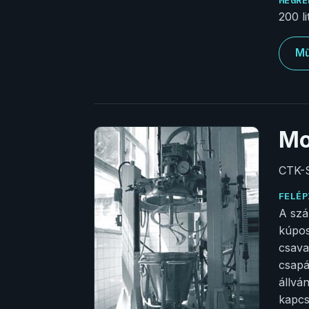
200 l
Mű
Mo
CTK-
FELÉP
A szá
kúpos
csava
csapá
állvá
kapcs