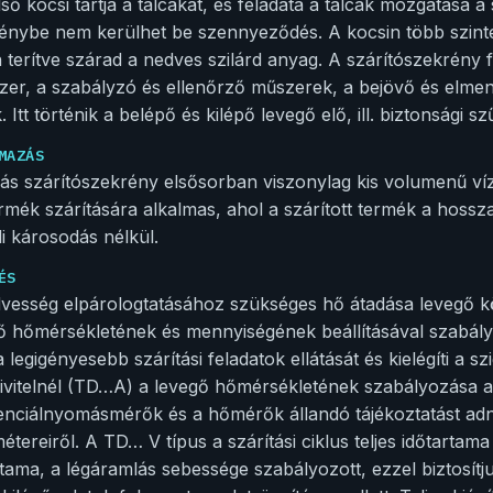
lső kocsi tartja a tálcákat, és feladata a tálcák mozgatása a
énybe nem kerülhet be szennyeződés. A kocsin több szinte
n terítve szárad a nedves szilárd anyag. A szárítószekrény f
zer, a szabályzó és ellenőrző műszerek, a bejövő és elme
 Itt történik a belépő és kilépő levegő elő, ill. biztonsági sz
MAZÁS
cás szárítószekrény elsősorban viszonylag kis volumenű ví
rmék szárítására alkalmas, ahol a szárított termék a hossz
li károsodás nélkül.
ÉS
vesség elpárologtatásához szükséges hő átadása levegő közv
ő hőmérsékletének és mennyiségének beállításával szabály
 a legigényesebb szárítási feladatok ellátását és kielégíti a
ivitelnél (TD…A) a levegő hőmérsékletének szabályozása a
renciálnyomásmérők és a hőmérők állandó tájékoztatást ad
étereiről. A TD… V típus a szárítási ciklus teljes időtartama
rtama, a légáramlás sebessége szabályozott, ezzel biztosítj